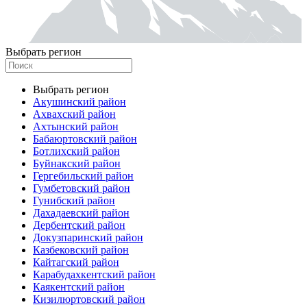
Выбрать регион
Выбрать регион
Акушинский район
Ахвахский район
Ахтынский район
Бабаюртовский район
Ботлихский район
Буйнакский район
Гергебильский район
Гумбетовский район
Гунибский район
Дахадаевский район
Дербентский район
Докузпаринский район
Казбековский район
Кайтагский район
Карабудахкентский район
Каякентский район
Кизилюртовский район