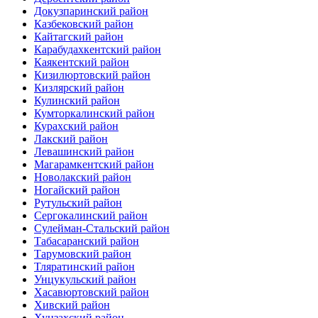
Докузпаринский район
Казбековский район
Кайтагский район
Карабудахкентский район
Каякентский район
Кизилюртовский район
Кизлярский район
Кулинский район
Кумторкалинский район
Курахский район
Лакский район
Левашинский район
Магарамкентский район
Новолакский район
Ногайский район
Рутульский район
Сергокалинский район
Сулейман-Стальский район
Табасаранский район
Тарумовский район
Тляратинский район
Унцукульский район
Хасавюртовский район
Хивский район
Хунзахский район