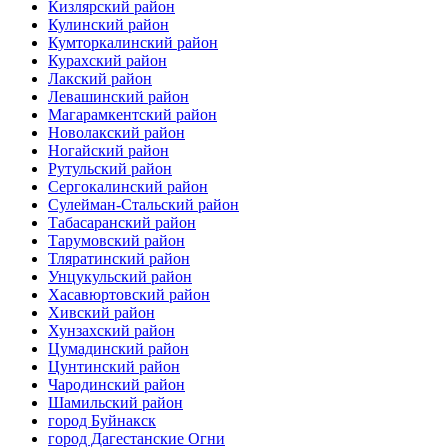
Кизлярский район
Кулинский район
Кумторкалинский район
Курахский район
Лакский район
Левашинский район
Магарамкентский район
Новолакский район
Ногайский район
Рутульский район
Сергокалинский район
Сулейман-Стальский район
Табасаранский район
Тарумовский район
Тляратинский район
Унцукульский район
Хасавюртовский район
Хивский район
Хунзахский район
Цумадинский район
Цунтинский район
Чародинский район
Шамильский район
город Буйнакск
город Дагестанские Огни