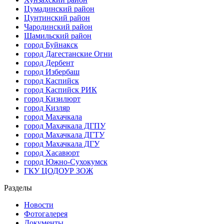
Цумадинский район
Цунтинский район
Чародинский район
Шамильский район
город Буйнакск
город Дагестанские Огни
город Дербент
город Избербаш
город Каспийск
город Каспийск РИК
город Кизилюрт
город Кизляр
город Махачкала
город Махачкала ДГПУ
город Махачкала ДГТУ
город Махачкала ДГУ
город Хасавюрт
город Южно-Сухокумск
ГКУ ЦОДОУР ЗОЖ
Разделы
Новости
Фотогалерея
Документы