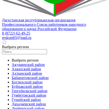
Дагестанская республиканская организация
Профессионального Союза работников народного
образования и науки Российской Федерации
8 (8722) 62-49-25
reskom05@mail.ru
Выбрать регион
Выбрать регион
Акушинский район
Ахвахский район
Ахтынский район
Бабаюртовский район
Ботлихский район
Буйнакский район
Гергебильский район
Гумбетовский район
Гунибский район
Дахадаевский район
Дербентский район