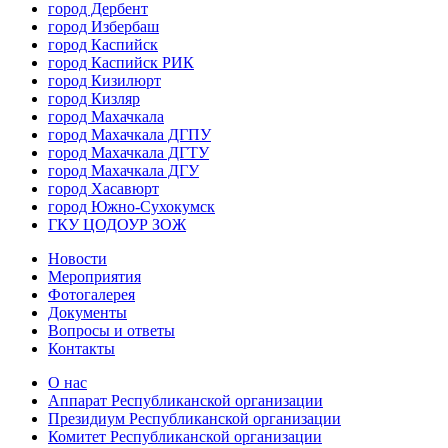
город Дербент
город Избербаш
город Каспийск
город Каспийск РИК
город Кизилюрт
город Кизляр
город Махачкала
город Махачкала ДГПУ
город Махачкала ДГТУ
город Махачкала ДГУ
город Хасавюрт
город Южно-Сухокумск
ГКУ ЦОДОУР ЗОЖ
Новости
Мероприятия
Фотогалерея
Документы
Вопросы и ответы
Контакты
О нас
Аппарат Республиканской организации
Президиум Республиканской организации
Комитет Республиканской организации