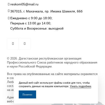
reskom05@mail.ru
367015, г. Махачкала, пр. Имама Шамиля, 66б
Ежедневно с 9:00 до 18:00;
Перерыв с 13:00 до 14:00;
Суббота и Воскресенье: выходной
© 2026. Дагестанская республиканская организация
Профессионального Союза работников народного образования
и науки Российской Федерации.
Все права на опубликованные на сайте материалы охраняются
в соответствии с законодательством Российской Федерации.
Любое использование материалов допускается только по
Данный веб-сайт использует файлы cookie для того, чтобы
согласованию с их авторами с обязательной активной ссылкой
сохранить данные на вашем компьютере.
Узнать подробнее
.
на источник.
Понятно
Администрация сайта не несёт ответственности за содержание
веб-сайтов, на которые даны ссылки.