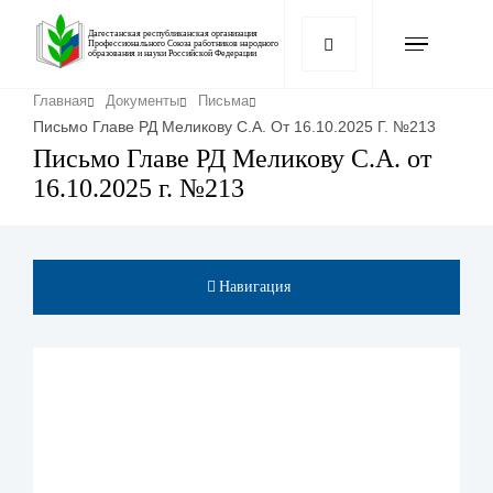
Перейти
к
Дагестанская республиканская организация
Профессионального Союза работников народного
образования и науки Российской Федерации
основному
содержанию
Строка
Главная
Документы
Письма
навигации
Письмо Главе РД Меликову С.А. От 16.10.2025 Г. №213
Письмо Главе РД Меликову С.А. от
16.10.2025 г. №213
Навигация